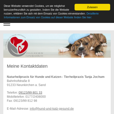
Diese Website verwendet Cookies, um sie möglichst
Zulassen
benutzerfreundlich zu gestalten. Indem Sie die Website
nutzen, erklären Sie sich mit dem Einsatz von Cookies einverstanden.
Detaillierte
Informationen zum Einsatz von Cookies auf dieser Website finden Sie hier:
Meine Kontaktdaten
Naturheilpraxis für Hunde und Katzen - Tierheilpraxis Tanja Jochum
Bahnhofstraße
8
91233
Neunkirchen a. Sand
Telefon:
09123/99 801 33
Mobiltelefon: 0177/2408000
Fax:
09123/99 812 98
E-Mail-Adresse:
info@hund-und-katz-gesund.de